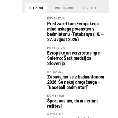
TREND
POPULARNO
VIDEO
PRVENSTVA
Pred začetkom Evropskega
mladinskega prvenstva v
badmintonu -Tatabanya (18. –
27. avgust 2026)
PRVENSTVA
Evropske univerzitetne igre –
Salerno: Šest medalj za
Slovenijo
AKTUALNO
Zabavajmo se z badmintonom
2026: Še nekaj drugačnega –
“Baseball badminton”
KOMENTAR
Šport nas uči, da ni instant
rešitev!
AKTUALNO