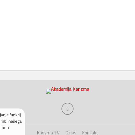
anje funkcij
orabi našega
mi in
Karizma TV
O nas
Kontakt