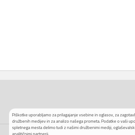
Piškotke uporabljamo za prilagajanje vsebine in oglasov, za zagotavlj
družbenih medijev in za analizo našega prometa. Podatke o vaši up
spletnega mesta delimo tudi z našimi družbenimi mediji, oglaševalski
analitičnimi partnerji.