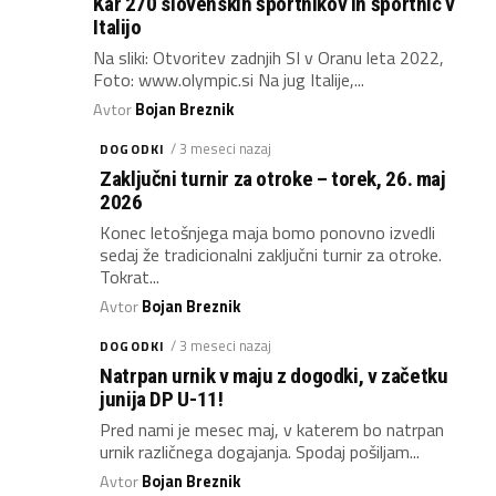
Kar 270 slovenskih športnikov in športnic v
Italijo
Na sliki: Otvoritev zadnjih SI v Oranu leta 2022,
Foto: www.olympic.si Na jug Italije,...
Avtor
Bojan Breznik
/ 3 meseci nazaj
DOGODKI
Zaključni turnir za otroke – torek, 26. maj
2026
Konec letošnjega maja bomo ponovno izvedli
sedaj že tradicionalni zaključni turnir za otroke.
Tokrat...
Avtor
Bojan Breznik
/ 3 meseci nazaj
DOGODKI
Natrpan urnik v maju z dogodki, v začetku
junija DP U-11!
Pred nami je mesec maj, v katerem bo natrpan
urnik različnega dogajanja. Spodaj pošiljam...
Avtor
Bojan Breznik