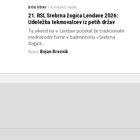
/ 4 meseci nazaj
DOGODKI
21. RSL Srebrna žogica Lendave 2026:
Udeležba tekmovalcev iz petih držav
Ta vikend bo v Lendavi potekal že tradicionalni
mednarodni turnir v badmintonu »Srebrna
žogica...
Avtor
Bojan Breznik