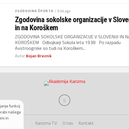
ZGODOVINA ŠPORTA
/ 9 let ago
Zgodovina sokolske organizacije v Sloven
in na Koroškem
ZGODOVINA SOKOLSKE ORGANIZACIJE V SLOVENIJI IN N
KOROŠKEM Odbojkarji Sokola leta 1938 Po razpadu
Avstroogrske so tudi na Koroškem...
Avtor
Bojan Breznik
anje funkcij
orabi našega
mi in
Karizma TV
O nas
Kontakt