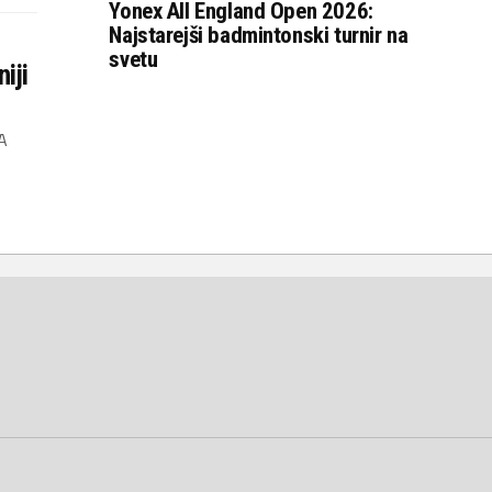
Yonex All England Open 2026:
Najstarejši badmintonski turnir na
svetu
iji
A