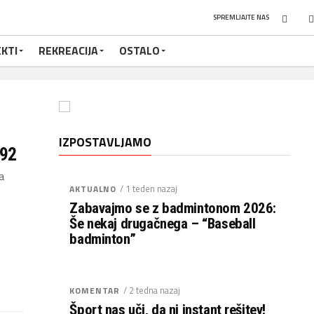
SPREMLJAJTE NAS
KTI
REKREACIJA
OSTALO
IZPOSTAVLJAMO
992
a
/ 1 teden nazaj
AKTUALNO
Zabavajmo se z badmintonom 2026:
Še nekaj drugačnega – “Baseball
badminton”
/ 2 tedna nazaj
KOMENTAR
Šport nas uči, da ni instant rešitev!