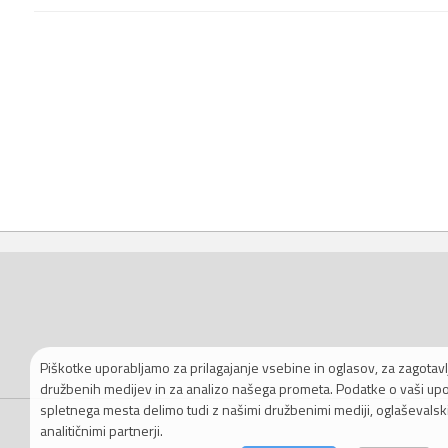
Piškotke uporabljamo za prilagajanje vsebine in oglasov, za zagotavlj
družbenih medijev in za analizo našega prometa. Podatke o vaši up
spletnega mesta delimo tudi z našimi družbenimi mediji, oglaševalski
analitičnimi partnerji.