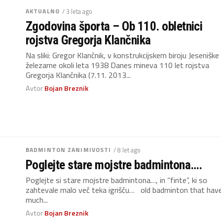
AKTUALNO
/ 3 leta ago
Zgodovina športa – Ob 110. obletnici
rojstva Gregorja Klančnika
Na sliki: Gregor Klančnik, v konstrukcijskem biroju Jeseniške
železarne okoli leta 1938 Danes mineva 110 let rojstva
Gregorja Klančnika (7.11. 2013...
Avtor
Bojan Breznik
BADMINTON ZANIMIVOSTI
/ 8 let ago
Poglejte stare mojstre badmintona….
Poglejte si stare mojstre badmintona…, in “finte”, ki so
zahtevale malo več teka igrišču… old badminton that hav
much...
Avtor
Bojan Breznik