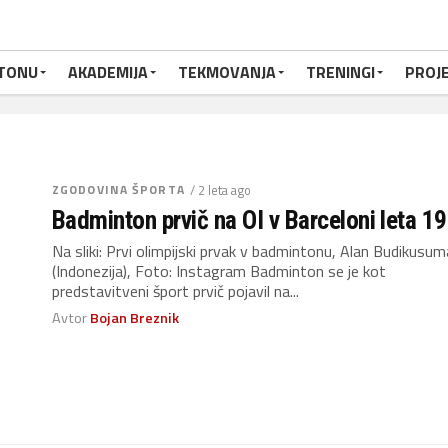
TONU
AKADEMIJA
TEKMOVANJA
TRENINGI
PROJE
ZGODOVINA ŠPORTA
/ 2 leta ago
Badminton prvič na OI v Barceloni leta 1
Na sliki: Prvi olimpijski prvak v badmintonu, Alan Budikusum
(Indonezija), Foto: Instagram Badminton se je kot
predstavitveni šport prvič pojavil na...
Avtor
Bojan Breznik